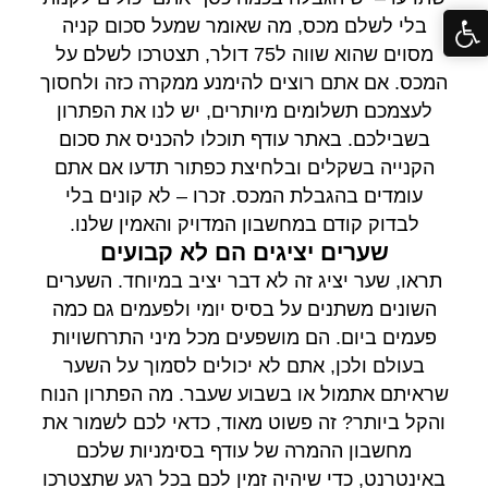
בלי לשלם מכס, מה שאומר שמעל סכום קניה
מסוים שהוא שווה ל75 דולר, תצטרכו לשלם על
המכס. אם אתם רוצים להימנע ממקרה כזה ולחסוך
לעצמכם תשלומים מיותרים, יש לנו את הפתרון
בשבילכם. באתר עודף תוכלו להכניס את סכום
הקנייה בשקלים ובלחיצת כפתור תדעו אם אתם
עומדים בהגבלת המכס. זכרו – לא קונים בלי
לבדוק קודם במחשבון המדויק והאמין שלנו.
שערים יציגים הם לא קבועים
תראו, שער יציג זה לא דבר יציב במיוחד. השערים
השונים משתנים על בסיס יומי ולפעמים גם כמה
פעמים ביום. הם מושפעים מכל מיני התרחשויות
בעולם ולכן, אתם לא יכולים לסמוך על השער
שראיתם אתמול או בשבוע שעבר. מה הפתרון הנוח
והקל ביותר? זה פשוט מאוד, כדאי לכם לשמור את
מחשבון ההמרה של עודף בסימניות שלכם
באינטרנט, כדי שיהיה זמין לכם בכל רגע שתצטרכו